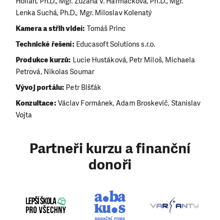
Hollan, Ph.D., Mgr. Zuzana V. Harmáčková, Ph.D., Mgr.
Lenka Suchá, Ph.D., Mgr. Miloslav Kolenatý
Kamera a střih videí:
Tomáš Princ
Technické řešení:
Educasoft Solutions s.r.o.
Produkce kurzů:
Lucie Hustáková, Petr Miloš, Michaela
Petrová, Nikolas Soumar
Vývoj portálu:
Petr Blšťák
Konzultace:
Václav Formánek, Adam Broskevič, Stanislav
Vojta
Partneři kurzu a finanční
donoři