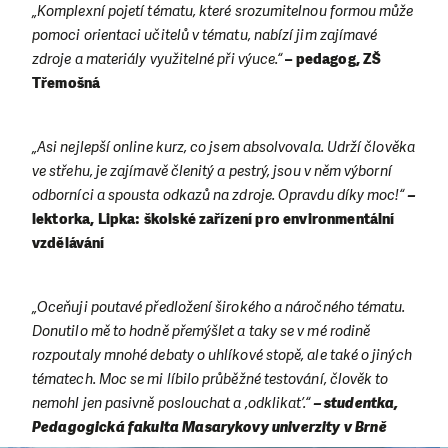
„Komplexní pojetí tématu, které srozumitelnou formou může
pomoci orientaci učitelů v tématu, nabízí jim zajímavé
zdroje a materiály využitelné při výuce.“
– pedagog, ZŠ
Třemošná
„Asi nejlepší online kurz, co jsem absolvovala. Udrží člověka
ve střehu, je zajímavě členitý a pestrý, jsou v něm výborní
odborníci a spousta odkazů na zdroje. Opravdu díky moc!“
–
lektorka, Lipka: školské zařízení pro environmentální
vzdělávání
„Oceňuji poutavé předložení širokého a náročného tématu.
Donutilo mě to hodně přemýšlet a taky se v mé rodině
rozpoutaly mnohé debaty o uhlíkové stopě, ale také o jiných
tématech. Moc se mi líbilo průběžné testování, člověk to
nemohl jen pasivně poslouchat a ,odklikat’.“
– studentka,
Pedagogická fakulta Masarykovy univerzity v Brně